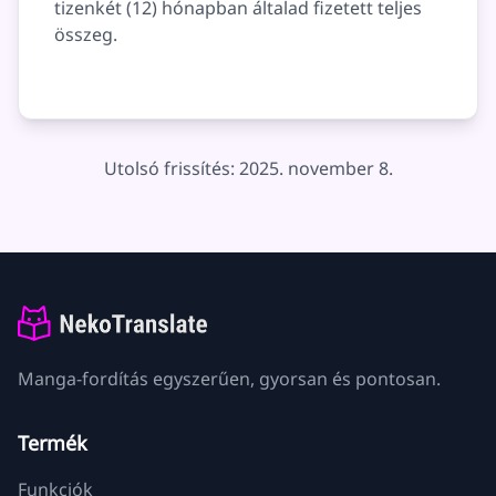
tizenkét (12) hónapban általad fizetett teljes
összeg.
Utolsó frissítés: 2025. november 8.
Manga-fordítás egyszerűen, gyorsan és pontosan.
Termék
Funkciók