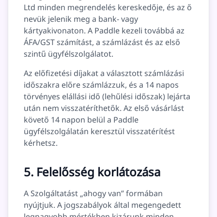
Ltd minden megrendelés kereskedője, és az ő
nevük jelenik meg a bank- vagy
kártyakivonaton. A Paddle kezeli továbbá az
ÁFA/GST számítást, a számlázást és az első
szintű ügyfélszolgálatot.
Az előfizetési díjakat a választott számlázási
időszakra előre számlázzuk, és a 14 napos
törvényes elállási idő (lehűlési időszak) lejárta
után nem visszatéríthetők. Az első vásárlást
követő 14 napon belül a Paddle
ügyfélszolgálatán keresztül visszatérítést
kérhetsz.
5. Felelősség korlátozása
A Szolgáltatást „ahogy van” formában
nyújtjuk. A jogszabályok által megengedett
legnagyobb mértékben kizárunk minden