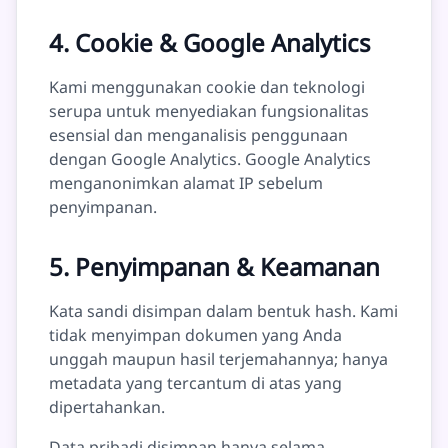
4. Cookie & Google Analytics
Kami menggunakan cookie dan teknologi
serupa untuk menyediakan fungsionalitas
esensial dan menganalisis penggunaan
dengan Google Analytics. Google Analytics
menganonimkan alamat IP sebelum
penyimpanan.
5. Penyimpanan & Keamanan
Kata sandi disimpan dalam bentuk hash. Kami
tidak menyimpan dokumen yang Anda
unggah maupun hasil terjemahannya; hanya
metadata yang tercantum di atas yang
dipertahankan.
Data pribadi disimpan hanya selama