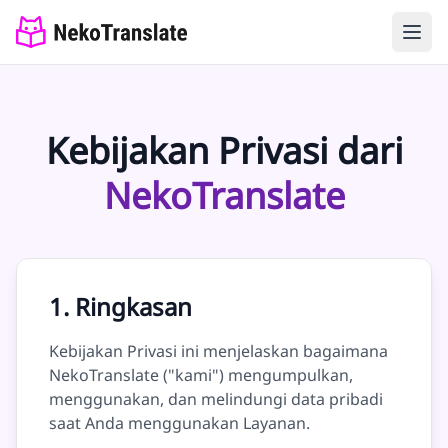
Kebijakan Privasi dari
NekoTranslate
1. Ringkasan
Kebijakan Privasi ini menjelaskan bagaimana
NekoTranslate ("kami") mengumpulkan,
menggunakan, dan melindungi data pribadi
saat Anda menggunakan Layanan.