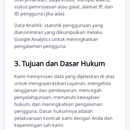
status pemrosesan atau galat, alamat IP, dan
ID pengguna (jika ada).
Data Analitik: statistik penggunaan yang
dianonimkan yang dikumpulkan melalui
Google Analytics untuk meningkatkan
pengalaman pengguna.
3. Tujuan dan Dasar Hukum
Kami memproses data yang dijelaskan di atas
untuk mengoperasikan Layanan, mengelola
langganan dan pembayaran, mencegah
penyalahgunaan, mematuhi kewajiban
hukum, dan meningkatkan pengalaman
pengguna. Dasar hukumnya adalah
pelaksanaan kontrak kami dengan Anda dan
kepentingan sah kami.