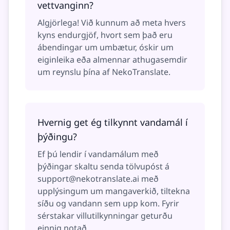
vettvanginn?
Algjörlega! Við kunnum að meta hvers
kyns endurgjöf, hvort sem það eru
ábendingar um umbætur, óskir um
eiginleika eða almennar athugasemdir
um reynslu þína af NekoTranslate.
Hvernig get ég tilkynnt vandamál í
þýðingu?
Ef þú lendir í vandamálum með
þýðingar skaltu senda tölvupóst á
support@nekotranslate.ai
með
upplýsingum um mangaverkið, tiltekna
síðu og vandann sem upp kom. Fyrir
sérstakar villutilkynningar geturðu
einnig notað