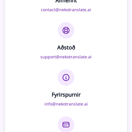
Almennt
contact@nekotranslate.ai
Aðstoð
support@nekotranslate.ai
Fyrirspurnir
info@nekotranslate.ai