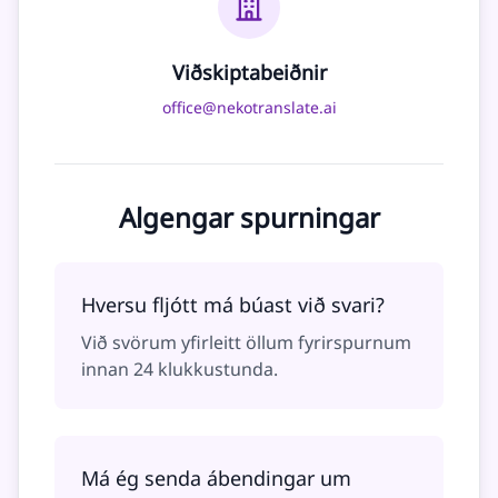
Viðskiptabeiðnir
office@nekotranslate.ai
Algengar spurningar
Hversu fljótt má búast við svari?
Við svörum yfirleitt öllum fyrirspurnum
innan 24 klukkustunda.
Má ég senda ábendingar um