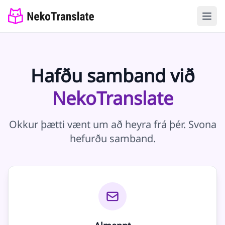
Hafðu samband við
NekoTranslate
Okkur þætti vænt um að heyra frá þér. Svona
hefurðu samband.