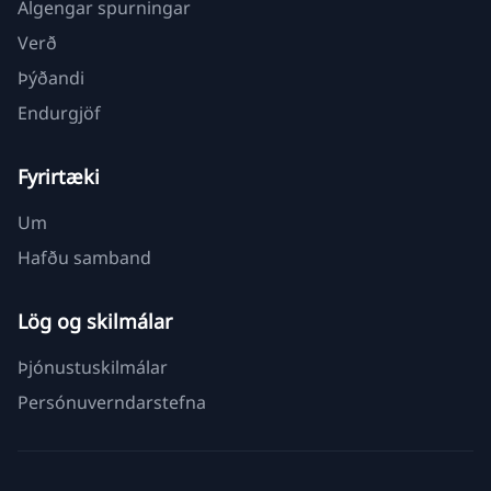
Algengar spurningar
Verð
Þýðandi
Endurgjöf
Fyrirtæki
Um
Hafðu samband
Lög og skilmálar
Þjónustuskilmálar
Persónuverndarstefna