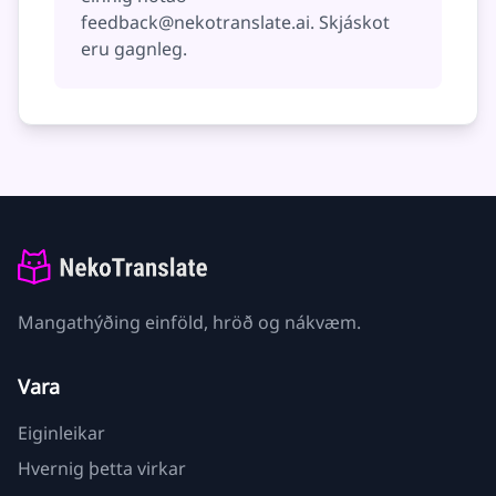
feedback@nekotranslate.ai
. Skjáskot
eru gagnleg.
Mangathýðing einföld, hröð og nákvæm.
Vara
Eiginleikar
Hvernig þetta virkar