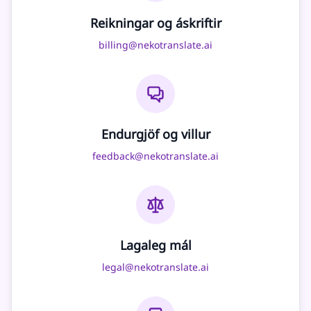
Reikningar og áskriftir
billing@nekotranslate.ai
Endurgjöf og villur
feedback@nekotranslate.ai
Lagaleg mál
legal@nekotranslate.ai