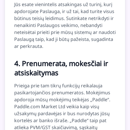
Jūs esate vienintelis atsakingas už turinį, kurį
apdorojate Paslauga, ir už tai, kad turite visus
būtinus teisių leidimus. Sutinkate netrikdyti ir
nenaikinti Paslaugos veikimo, nebandyti
neteisėtai prieiti prie mūsų sistemų ar naudoti
Paslaugą taip, kad ji būtų pažeista, sugadinta
ar perkrauta.
4. Prenumerata, mokesčiai ir
atsiskaitymas
Prieiga prie tam tikrų funkcijų reikalauja
pasikartojančios prenumeratos. Mokėjimus
apdoroja mūsų mokėjimų teikėjas „Paddle“.
Paddle.com Market Ltd veikia kaip visų
užsakymų pardavėjas ir bus nurodytas jūsų
kortelės ar banko išraše. „Paddle“ taip pat
atlieka PVM/GST skaičiavimą, sąskaitų