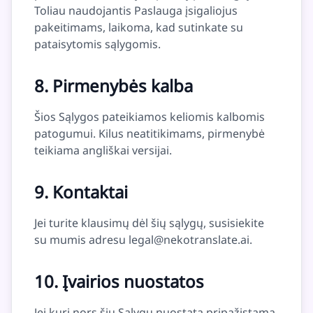
Toliau naudojantis Paslauga įsigaliojus
pakeitimams, laikoma, kad sutinkate su
pataisytomis sąlygomis.
8. Pirmenybės kalba
Šios Sąlygos pateikiamos keliomis kalbomis
patogumui. Kilus neatitikimams, pirmenybė
teikiama angliškai versijai.
9. Kontaktai
Jei turite klausimų dėl šių sąlygų, susisiekite
su mumis adresu
legal@nekotranslate.ai
.
10. Įvairios nuostatos
Jei kuri nors šių Sąlygų nuostata pripažįstama