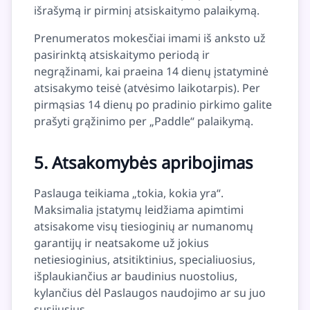
išrašymą ir pirminį atsiskaitymo palaikymą.
Prenumeratos mokesčiai imami iš anksto už
pasirinktą atsiskaitymo periodą ir
negrąžinami, kai praeina 14 dienų įstatyminė
atsisakymo teisė (atvėsimo laikotarpis). Per
pirmąsias 14 dienų po pradinio pirkimo galite
prašyti grąžinimo per „Paddle“ palaikymą.
5. Atsakomybės apribojimas
Paslauga teikiama „tokia, kokia yra“.
Maksimalia įstatymų leidžiama apimtimi
atsisakome visų tiesioginių ar numanomų
garantijų ir neatsakome už jokius
netiesioginius, atsitiktinius, specialiuosius,
išplaukiančius ar baudinius nuostolius,
kylančius dėl Paslaugos naudojimo ar su juo
susijusius.