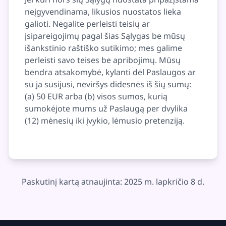
neįgyvendinama, likusios nuostatos lieka
galioti. Negalite perleisti teisių ar
įsipareigojimų pagal šias Sąlygas be mūsų
išankstinio raštiško sutikimo; mes galime
perleisti savo teises be apribojimų. Mūsų
bendra atsakomybė, kylanti dėl Paslaugos ar
su ja susijusi, neviršys didesnės iš šių sumų:
(a) 50 EUR arba (b) visos sumos, kurią
sumokėjote mums už Paslaugą per dvylika
(12) mėnesių iki įvykio, lėmusio pretenziją.
Paskutinį kartą atnaujinta: 2025 m. lapkričio 8 d.