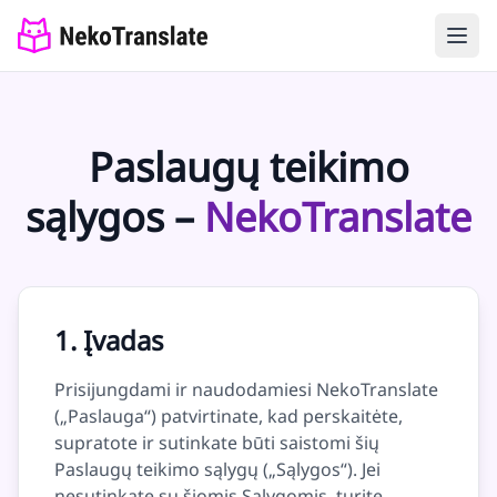
Paslaugų teikimo
sąlygos –
NekoTranslate
1. Įvadas
Prisijungdami ir naudodamiesi NekoTranslate
(„Paslauga“) patvirtinate, kad perskaitėte,
supratote ir sutinkate būti saistomi šių
Paslaugų teikimo sąlygų („Sąlygos“). Jei
nesutinkate su šiomis Sąlygomis, turite