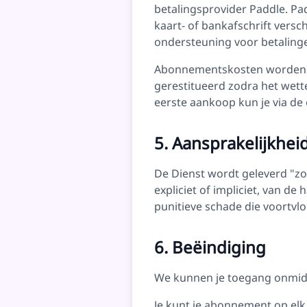
betalingsprovider Paddle. Pad
kaart- of bankafschrift versc
ondersteuning voor betaling
Abonnementskosten worden vo
gerestitueerd zodra het wett
eerste aankoop kun je via de
5. Aansprakelijkhe
De Dienst wordt geleverd "zoa
expliciet of impliciet, van de 
punitieve schade die voortvlo
6. Beëindiging
We kunnen je toegang onmidd
Je kunt je abonnement op elk