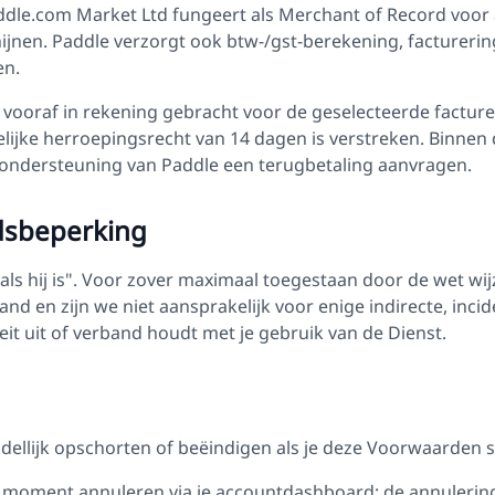
dle.com Market Ltd fungeert als Merchant of Record voor al
hijnen. Paddle verzorgt ook btw-/gst-berekening, facturering
en.
oraf in rekening gebracht voor de geselecteerde facture
elijke herroepingsrecht van 14 dagen is verstreken. Binnen
 ondersteuning van Paddle een terugbetaling aanvragen.
idsbeperking
ls hij is". Voor zover maximaal toegestaan door de wet wijz
hand en zijn we niet aansprakelijk voor enige indirecte, incid
eit uit of verband houdt met je gebruik van de Dienst.
ellijk opschorten of beëindigen als je deze Voorwaarden 
 moment annuleren via je accountdashboard; de annulering