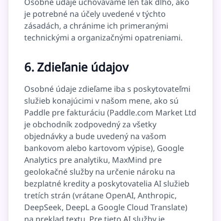
Osobné údaje uchovávame len tak dlho, ako
je potrebné na účely uvedené v týchto
zásadách, a chránime ich primeranými
technickými a organizačnými opatreniami.
6. Zdieľanie údajov
Osobné údaje zdieľame iba s poskytovateľmi
služieb konajúcimi v našom mene, ako sú
Paddle pre fakturáciu (Paddle.com Market Ltd
je obchodník zodpovedný za všetky
objednávky a bude uvedený na vašom
bankovom alebo kartovom výpise), Google
Analytics pre analytiku, MaxMind pre
geolokačné služby na určenie nároku na
bezplatné kredity a poskytovatelia AI služieb
tretích strán (vrátane OpenAI, Anthropic,
DeepSeek, DeepL a Google Cloud Translate)
na preklad textu. Pre tieto AI služby je