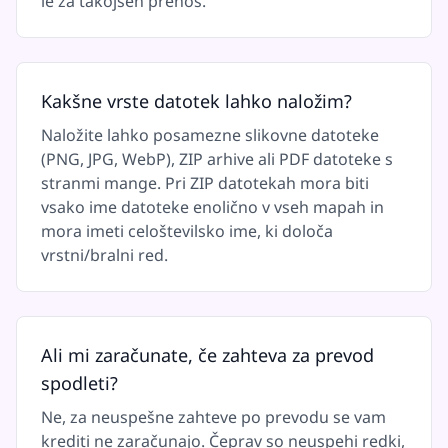
le za takojšen prenos.
Kakšne vrste datotek lahko naložim?
Naložite lahko posamezne slikovne datoteke
(PNG, JPG, WebP), ZIP arhive ali PDF datoteke s
stranmi mange. Pri ZIP datotekah mora biti
vsako ime datoteke enolično v vseh mapah in
mora imeti celoštevilsko ime, ki določa
vrstni/bralni red.
Ali mi zaračunate, če zahteva za prevod
spodleti?
Ne, za neuspešne zahteve po prevodu se vam
krediti ne zaračunajo. Čeprav so neuspehi redki,