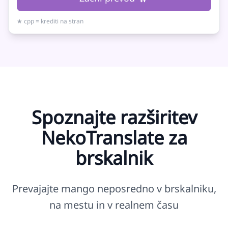
★ cpp = krediti na stran
Spoznajte razširitev
NekoTranslate za
brskalnik
Prevajajte mango neposredno v brskalniku,
na mestu in v realnem času