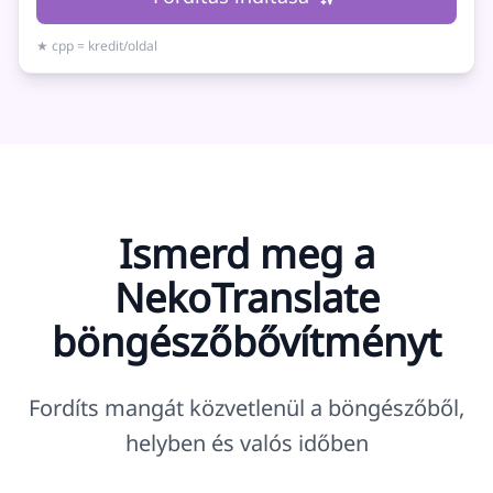
★ cpp = kredit/oldal
Ismerd meg a
NekoTranslate
böngészőbővítményt
Fordíts mangát közvetlenül a böngészőből,
helyben és valós időben