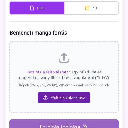
PDF
ZIP
Bemeneti manga forrás
Kattints a feltöltéshez
vagy húzd ide és
engedd el, vagy illeszd be a vágólapról (Ctrl+V)
Képek (PNG, JPG, WebP), ZIP-archívumok vagy PDF-fájlok
Fájlok kiválasztása
Fordítás indítása