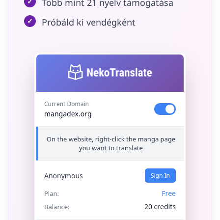
✓
Több mint 21 nyelv támogatása
✓
Próbáld ki vendégként