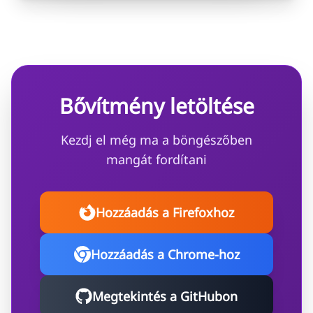
Bővítmény letöltése
Kezdj el még ma a böngészőben
mangát fordítani
Hozzáadás a Firefoxhoz
Hozzáadás a Chrome-hoz
Megtekintés a GitHubon