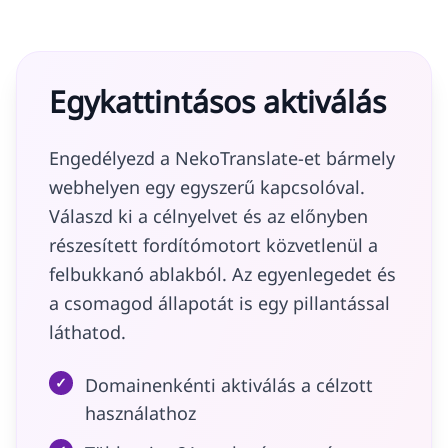
Egykattintásos aktiválás
Engedélyezd a NekoTranslate-et bármely
webhelyen egy egyszerű kapcsolóval.
Válaszd ki a célnyelvet és az előnyben
részesített fordítómotort közvetlenül a
felbukkanó ablakból. Az egyenlegedet és
a csomagod állapotát is egy pillantással
láthatod.
✓
Domainenkénti aktiválás a célzott
használathoz