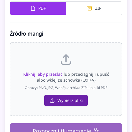
PDF
ZIP
Źródło mangi
Kliknij, aby przesłać
lub przeciągnij i upuść
albo wklej ze schowka (Ctrl+V)
Obrazy (PNG, JPG, WebP), archiwa ZIP lub pliki PDF
Wybierz pliki
Rozpocznij tłumaczenie